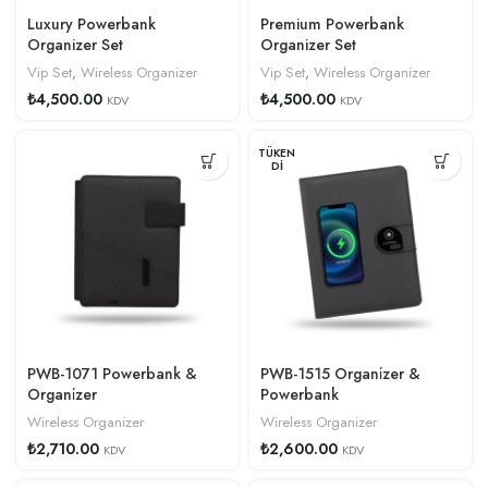
Luxury Powerbank
Premium Powerbank
Organizer Set
Organizer Set
Vip Set
,
Wireless Organizer
Vip Set
,
Wireless Organizer
₺
4,500.00
₺
4,500.00
KDV
KDV
TÜKEN
DI
PWB-1071 Powerbank &
PWB-1515 Organi̇zer &
Organi̇zer
Powerbank
Wireless Organizer
Wireless Organizer
₺
2,710.00
₺
2,600.00
KDV
KDV