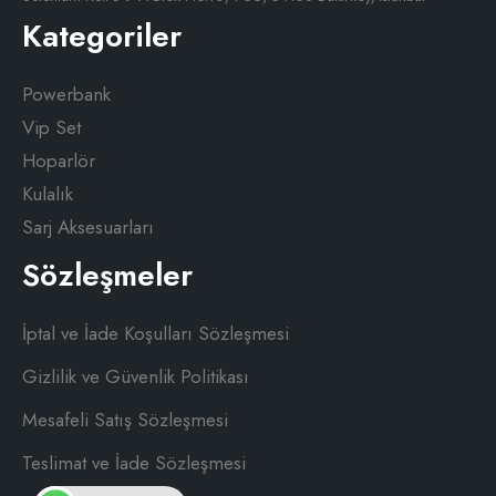
Kategoriler
Powerbank
Vip Set
Hoparlör
Kulalık
Sarj Aksesuarları
Sözleşmeler
İptal ve İade Koşulları Sözleşmesi
Gizlilik ve Güvenlik Politikası
Mesafeli Satış Sözleşmesi
Teslimat ve İade Sözleşmesi