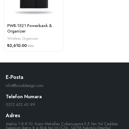
PWB-1521 Powerbank &
Organi̇zer
Wireless Organizer
₺
2,610.00
KDV
E-Posta
info@booddesign.com
Telefon Numara
0212 452 40 99
Adres
Ataköy 7-8-9-10. Kısım Mahallesi Çobançeşme E-5 Yan Yol Caddesi
Selenium Retro 9 A Blok No:16/1-36, 34158 Bakırköy/İstanbul