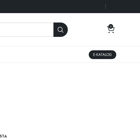
0
E-KATALOG
STA